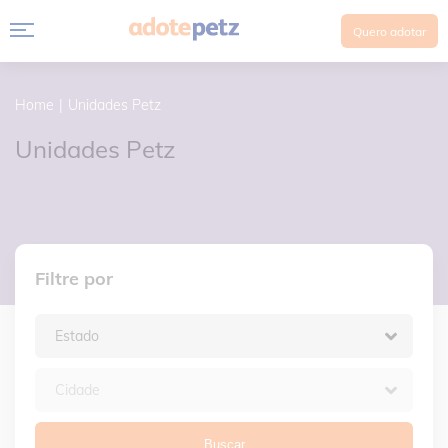
Quero adotar
Home
Unidades Petz
Unidades Petz
Filtre por
Buscar