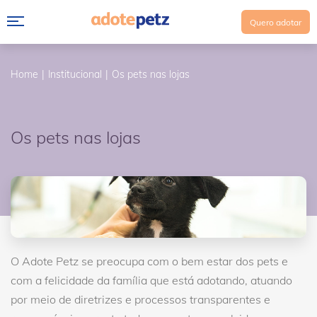
Quero adotar
Home
Institucional
Os pets nas lojas
Os pets nas lojas
O Adote Petz se preocupa com o bem estar dos pets e
com a felicidade da família que está adotando, atuando
por meio de diretrizes e processos transparentes e