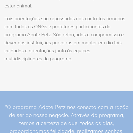
estar animal.
Tais orientações são repassadas nos contratos firmados
com todas as ONGs e protetores participantes do
programa Adote Petz. São reforçados o compromisso e
dever das instituições parceiras em manter em dia tais
cuidados e orientações junto às equipes
multidisciplinares do programa.
"O programa Adote Petz nos conecta com a razão
de ser do nosso negócio. Através do programa,
temos a certeza de que, todos os dias,
proporcionamos felicidade, realizamos sonhos,