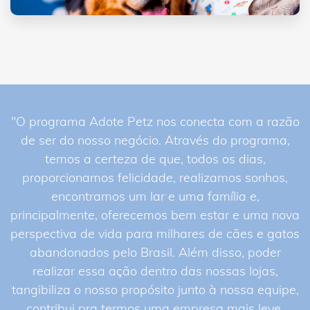
"O programa Adote Petz nos conecta com a razão
de ser do nosso negócio. Através do programa,
temos a certeza de que, todos os dias,
proporcionamos felicidade, realizamos sonhos,
encontramos um lar e uma família e,
principalmente, oferecemos bem estar e uma nova
perspectiva de vida para milhares de cães e gatos
abandonados pelo Brasil. Além disso, poder
realizar essa ação dentro das nossas lojas,
tangibiliza o nosso propósito junto à nossa equipe,
contribui pra termos uma empresa mais leve,